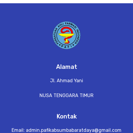
e
t
a
il
Alamat
Jl. Ahmad Yani
NUSA TENGGARA TIMUR
Kontak
Email:
admin.pafikabsumbabaratdaya@gmail.com