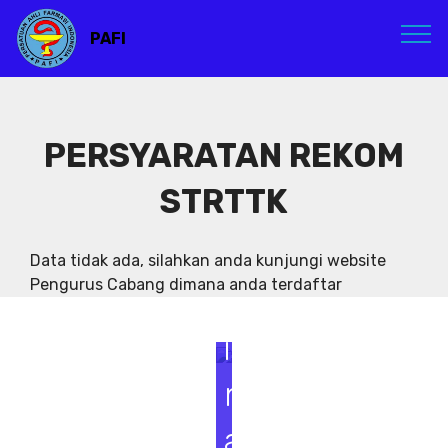
PAFI
PERSYARATAN REKOM
STRTTK
S
e
Data tidak ada, silahkan anda kunjungi website
Pengurus Cabang dimana anda terdaftar
m
i
n
a